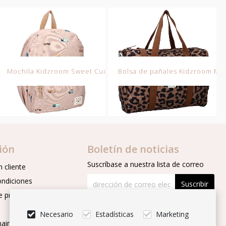
ary Excited
Mochila Kidzroom Sweet Cuddles
Bolsa de pañales Kidzroom Mi
ión
Boletín de noticias
Suscríbase a nuestra lista de correo
 cliente
ondiciones
Suscribir
e privacidad
Síguenos
Necesario
Estadísticas
Marketing
aintenance and repair