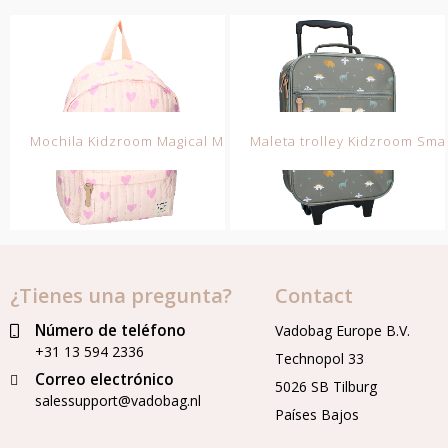
Mochila Kidzroom Magical Meadows
Maleta trolley Kidzroom Smal
¿Tienes una pregunta?
Contact
Número de teléfono
Vadobag Europe B.V.
+31 13 594 2336
Technopol 33
Correo electrónico
5026 SB Tilburg
salessupport@vadobag.nl
Países Bajos