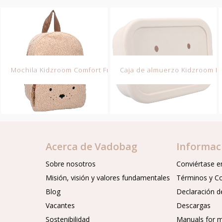
l Talk
Mochila Kidzroom Comfort Friends
Caja de almuerzo Kidzroom Be
Acerca de Vadobag
Informac
Sobre nosotros
Conviértase en
Misión, visión y valores fundamentales
Términos y C
Blog
Declaración d
Vacantes
Descargas
Sostenibilidad
Manuals for m