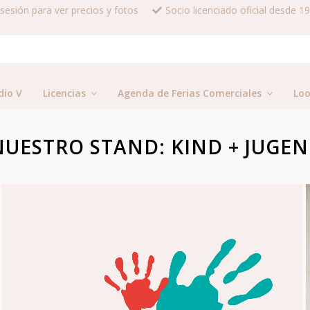
a sesión para ver precios y fotos
Socio licenciado oficial desde 1
dio V
Licencias
Agenda de Ferias Comerciales
Lo
 NUESTRO STAND: KIND + JUGEN