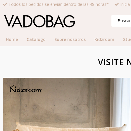
Todos los pedidos se envían dentro de las 48 horas*
Inici
Home
Catálogo
Sobre nosotros
Kidzroom
Stu
VISITE