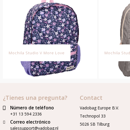
Mochila Studio V More Love
Mochila Stud
¿Tienes una pregunta?
Contact
Número de teléfono
Vadobag Europe B.V.
+31 13 594 2336
Technopol 33
Correo electrónico
5026 SB Tilburg
salessupport@vadobag.nl