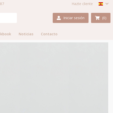
987
Hazte cliente
Iniciar sesión
(0)
okbook
Noticias
Contacto