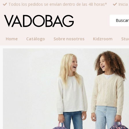
Todos los pedidos se envían dentro de las 48 horas*
Inici
Home
Catálogo
Sobre nosotros
Kidzroom
Stu