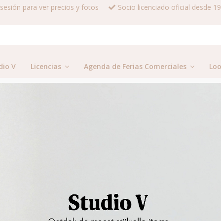
a sesión para ver precios y fotos
Socio licenciado oficial desde 1
dio V
Licencias
Agenda de Ferias Comerciales
Lo