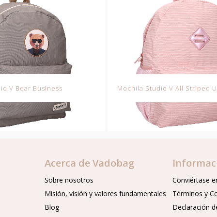
io V Bear Business
Mochila Studio V All Striped U
Acerca de Vadobag
Informac
Sobre nosotros
Conviértase en
Misión, visión y valores fundamentales
Términos y C
Blog
Declaración d