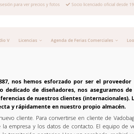
a sesión para ver precios y fotos
Socio licenciado oficial desde 1
dio V
Licencias
Agenda de Ferias Comerciales
Lo
87, nos hemos esforzado por ser el proveedor 
ipo dedicado de diseñadores, nos aseguramos de
erencias de nuestros clientes (internacionales).
ecta y rápidamente en nuestro propio almacén.
nuevo cliente. Para convertirse en cliente de Vadoba
de la empresa y los datos de contacto. El equipo de 