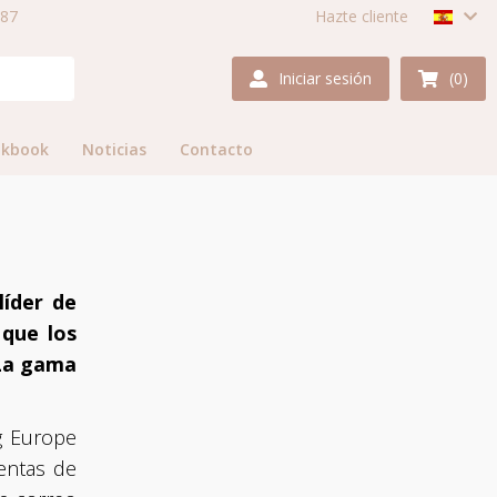
987
Hazte cliente
Iniciar sesión
(0)
okbook
Noticias
Contacto
líder de
Heb je vragen of zijn er nog
 que los
onduidelijkheden? Neem dan contact op
via
+31 13 594 2336
of mail
 La gama
naar
salessupport@vadobag.nl
. Wij
staan je graag te woord!
g Europe
Heb je vragen of zijn er nog
ventas de
onduidelijkheden? Neem dan