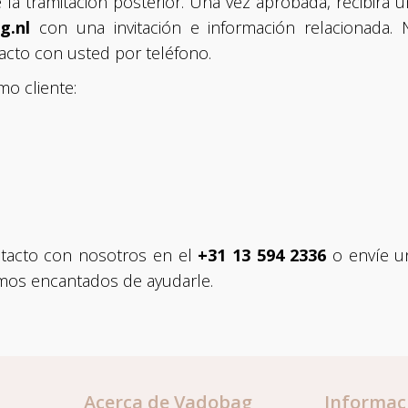
 la tramitación posterior. Una vez aprobada, recibirá 
g.nl
con una invitación e información relacionada. 
acto con usted por teléfono.
mo cliente:
tacto con nosotros en el
+31 13 594 2336
o envíe u
emos encantados de ayudarle.
Acerca de Vadobag
Informac