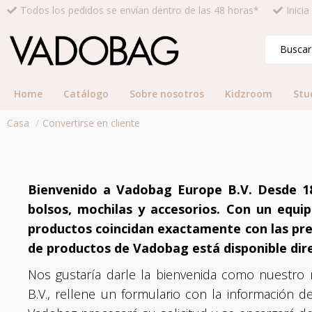
Todos los pedidos se envían dentro de las 48 horas*
Inici
Home
Catálogo
Sobre nosotros
Kidzroom
Stu
Casa
Convertirse en cliente
Bienvenido a Vadobag Europe B.V. Desde 18
bolsos, mochilas y accesorios. Con un equ
productos coincidan exactamente con las pref
de productos de Vadobag está disponible dir
Nos gustaría darle la bienvenida como nuestro 
B.V., rellene un formulario con la información 