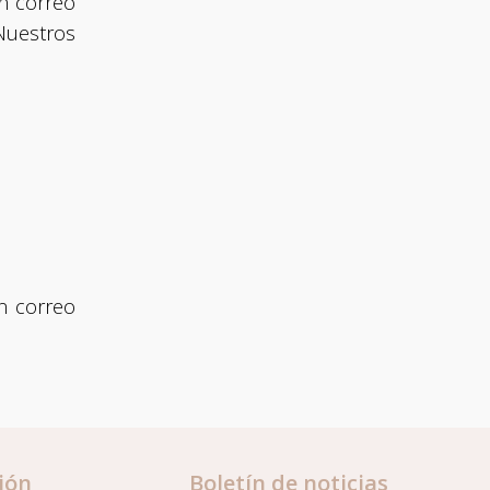
un correo
contact op via +31 13 594 2336 of
Nuestros
mail naar
salessupport@vadobag.nl
.
Wij staan je graag te woord!
Heb je vragen of zijn er nog
onduidelijkheden? Neem dan contact op
via
+31 13 594 23
n correo
ión
Boletín de noticias