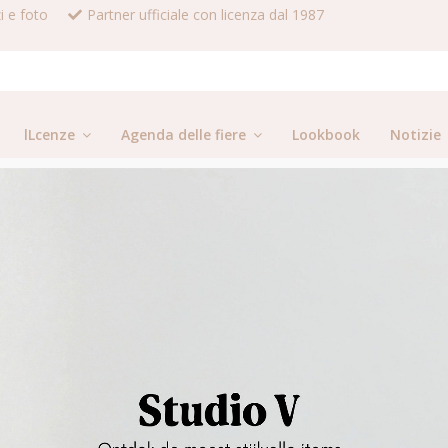
i e foto
Partner ufficiale con licenza dal 1987
lLcenze
Agenda delle fiere
Lookbook
Notizie