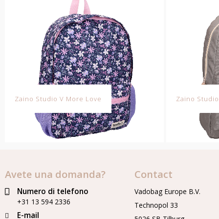
Zaino Studio V More Love
Zaino Studio
Avete una domanda?
Contact
Numero di telefono
Vadobag Europe B.V.
+31 13 594 2336
Technopol 33
E-mail
5026 SB Tilburg