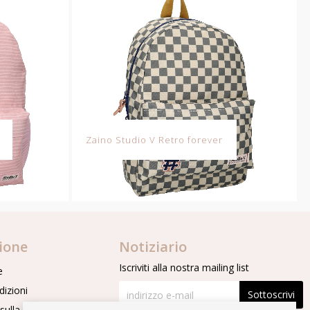
Zaino Studio V Retro forever
ione
Notiziario
Iscriviti alla nostra mailing list
e
dizioni
Sottoscrivi
sulla Privacy