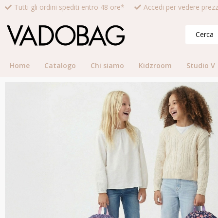
Tutti gli ordini spediti entro 48 ore*
Accedi per vedere prezz
Home
Catalogo
Chi siamo
Kidzroom
Studio V