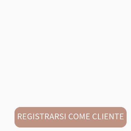
Heb je vragen of zijn er nog onduidelijkheden? Neem
dan contact op via
+31 13 594 2336
of mail
naar
salessupport@vadobag.nl
. Wij staan je graag te
woord!
Heb je vragen of zijn er nog
onduidelijkheden? Neem dan contact op via +31
13 594 2336 of mail
naar
salessupport@vadobag.nl
. Wij staan je
graag te woord!
Heb je vragen of zijn er nog onduidelijkheden? Neem
dan contact op via
+31 13 594 23