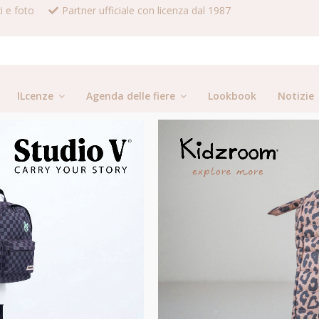
i e foto
Partner ufficiale con licenza dal 1987
lLcenze
Agenda delle fiere
Lookbook
Notizie