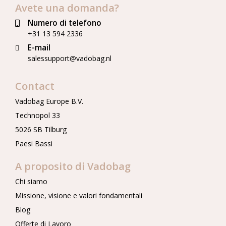
Avete una domanda?
Numero di telefono
+31 13 594 2336
E-mail
salessupport@vadobag.nl
Contact
Vadobag Europe B.V.
Technopol 33
5026 SB Tilburg
Paesi Bassi
A proposito di Vadobag
Chi siamo
Missione, visione e valori fondamentali
Blog
Offerte di Lavoro