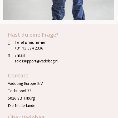
Hast du eine Frage?
Telefonnummer
+31 13 594 2336
Email
salessupport@vadobag.nl
Contact
Vadobag Europe B.V.
Technopol 33
5026 SB Tilburg
Die Niederlande
Über Vadobag