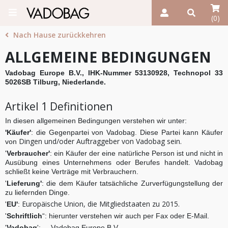
(0)
Nach Hause zurückkehren
ALLGEMEINE BEDINGUNGEN
Vadobag Europe B.V., IHK-Nummer 53130928, Technopol 33
5026SB Tilburg, Niederlande.
Artikel 1 Definitionen
In diesen allgemeinen Bedingungen verstehen wir unter:
'Käufer'
: die Gegenpartei von Vadobag. Diese Partei kann Käufer
Dingen und/oder Auftraggeber von Vadobag sein.
von
'
Verbraucher'
: ein Käufer der eine natürliche Person ist und nicht in
Ausübung eines Unternehmens oder Berufes handelt. Vadobag
schließt keine Verträge mit Verbrauchern.
'
Lieferung'
: die dem Käufer tatsächliche Zurverfügungstellung der
zu liefernden Dinge.
Europäische Union, die Mitgliedstaaten zu 2015.
'
EU'
:
'
Sc
hriftlich
“: hierunter verstehen wir auch per Fax oder E-Mail.
'
Vadobag
': Vadobag Europe B.V.