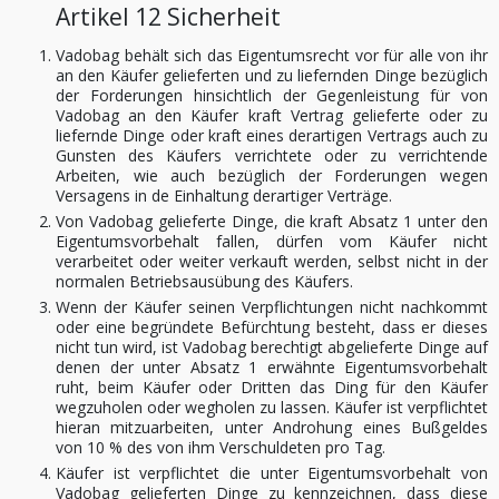
Artikel 12 Sicherheit
Vadobag behält sich das Eigentumsrecht vor für alle von ihr
an den Käufer gelieferten und zu liefernden Dinge bezüglich
der Forderungen hinsichtlich der Gegenleistung für von
Vadobag an den Käufer kraft Vertrag gelieferte oder zu
liefernde Dinge oder kraft eines derartigen Vertrags auch zu
Gunsten des Käufers verrichtete oder zu verrichtende
Arbeiten, wie auch bezüglich der Forderungen wegen
Versagens in de Einhaltung derartiger Verträge.
Von Vadobag gelieferte Dinge, die kraft Absatz 1 unter den
Eigentumsvorbehalt fallen, dürfen vom Käufer nicht
verarbeitet oder weiter verkauft werden, selbst nicht in der
normalen Betriebsausübung des Käufers.
Wenn der Käufer seinen Verpflichtungen nicht nachkommt
oder eine begründete Befürchtung besteht, dass er dieses
nicht tun wird, ist Vadobag berechtigt abgelieferte Dinge auf
denen der unter Absatz 1 erwähnte Eigentumsvorbehalt
ruht, beim Käufer oder Dritten das Ding für den Käufer
wegzuholen oder wegholen zu lassen. Käufer ist verpflichtet
hieran mitzuarbeiten, unter Androhung eines Bußgeldes
von 10 % des von ihm Verschuldeten pro Tag.
Käufer ist verpflichtet die unter Eigentumsvorbehalt von
Vadobag gelieferten Dinge zu kennzeichnen, dass diese