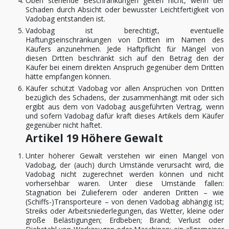
Oben stehende Beschränkungen gelten nicht, wenn der
Schaden durch Absicht oder bewusster Leichtfertigkeit von
Vadobag entstanden ist.
Vadobag ist berechtigt, eventuelle
Haftungseinschränkungen von Dritten im Namen des
Käufers anzunehmen. Jede Haftpflicht für Mängel von
diesen Drtten beschränkt sich auf den Betrag den der
Käufer bei einem direkten Anspruch gegenüber dem Dritten
hätte empfangen können.
Käufer schützt Vadobag vor allen Ansprüchen von Dritten
bezüglich des Schadens, der zusammenhängt mit oder sich
ergibt aus dem von Vadobag ausgeführten Vertrag, wenn
und sofern Vadobag dafür kraft dieses Artikels dem Käufer
gegenüber nicht haftet.
Artikel 19 Höhere Gewalt
Unter höherer Gewalt verstehen wir einen Mangel von
Vadobag, der (auch) durch Umstände verursacht wird, die
Vadobag nicht zugerechnet werden können und nicht
vorhersehbar waren. Unter diese Umstände fallen:
Stagnation bei Zulieferern oder anderen Dritten – wie
(Schiffs-)Transporteure – von denen Vadobag abhängig ist;
Streiks oder Arbeitsniederlegungen, das Wetter, kleine oder
große Belästigungen; Erdbeben; Brand; Verlust oder