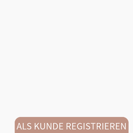
Heb je vragen of zijn er nog onduidelijkheden? Neem
dan contact op via
+31 13 594 2336
of mail
naar
salessupport@vadobag.nl
. Wij staan je graag te
woord!
Heb je vragen of zijn er nog
onduidelijkheden? Neem dan contact op via +31
13 594 2336 of mail
naar
salessupport@vadobag.nl
. Wij staan je
graag te woord!
Heb je vragen of zijn er nog onduidelijkheden? Neem
dan contact op via
+31 13 594 23