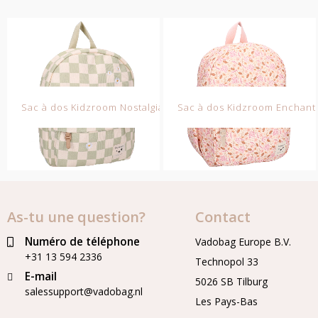
Sac à dos Kidzroom Nostalgia
Sac à dos Kidzroom Enchan
As-tu une question?
Contact
Numéro de téléphone
Vadobag Europe B.V.
+31 13 594 2336
Technopol 33
E-mail
5026 SB Tilburg
salessupport@vadobag.nl
Les Pays-Bas