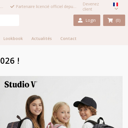
Devenez
Connectez-vous pour voir les prix et les photos
Partenaire licencié officiel depuis 1987
client
Login
(0)
Lookbook
Actualités
Contact
026 !