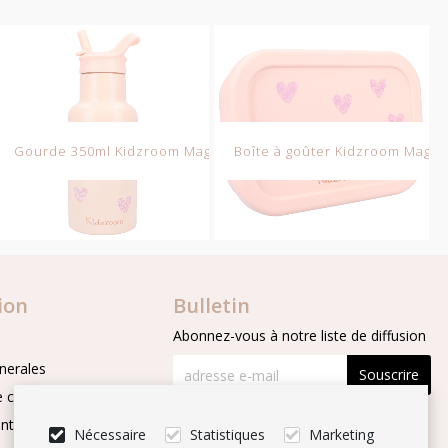
Sweet cuddles
Gourde 350ml Kidzroom Magical Meadows
Boîte à goûter Kidzroom Magi
ion
Bulletin
Abonnez-vous à notre liste de diffusion
nerales
Souscrire
 confidentialité
Suivez-nous
nts
Nécessaire
Statistiques
Marketing