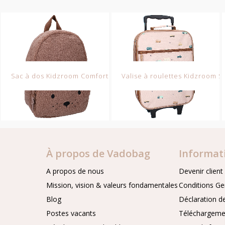
ted Memories
Sac à dos Kidzroom Comfort Friends
Valise à roulettes Kidzroom 
À propos de Vadobag
Informat
A propos de nous
Devenir client
Mission, vision & valeurs fondamentales
Conditions Ge
Blog
Déclaration de
Postes vacants
Téléchargeme