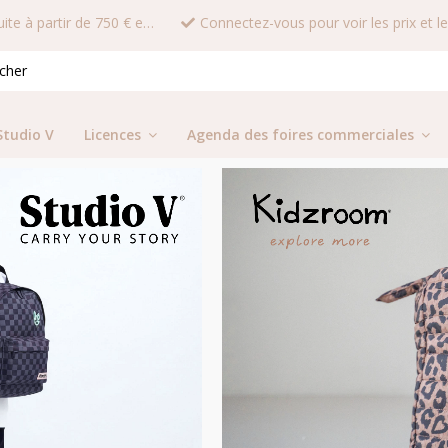
Livraison gratuite à partir de 750 € en France
Studio V
Licences
Agenda des foires commerciales