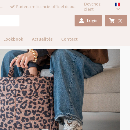
Devenez
Connectez-vous pour voir les prix et les photos
Partenaire licencié officiel depuis 1987
client
Login
(0)
Lookbook
Actualités
Contact