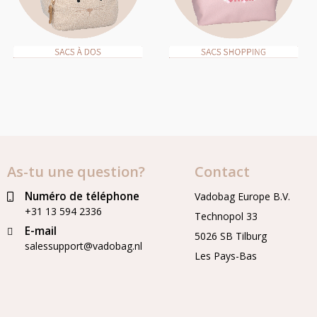
As-tu une question?
Contact
Numéro de téléphone
Vadobag Europe B.V.
+31 13 594 2336
Technopol 33
E-mail
5026 SB Tilburg
salessupport@vadobag.nl
Les Pays-Bas