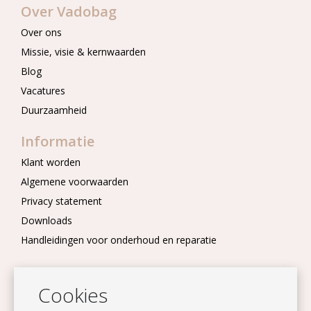
Over Vadobag
Over ons
Missie, visie & kernwaarden
Blog
Vacatures
Duurzaamheid
Informatie
Klant worden
Algemene voorwaarden
Privacy statement
Downloads
Handleidingen voor onderhoud en reparatie
Nieuwsbrief
Cookies
Blijf op de hoogte