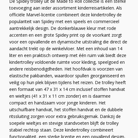
De Spidey trolley uit de Made to Roll collectie is een sterke
toevoeging aan ieder assortiment kinderreisartikelen. Als
officiële Marvel-licentie combineert deze kindertrolley de
populariteit van Spidey met een speels en commercieel
aantrekkelijk design. De donkerblauwe kleur met rode
accenten en een grote Spidey print op de voorkant zorgt
voor een opvallende en dynamische uitstraling die direct de
aandacht trekt op de winkelvloer. Met een inhoud van 14
liter en een praktisch ontwerp met één ruim vak biedt deze
kindertrolley voldoende ruimte voor kleding, speelgoed en
andere reisbenodigdheden. Het hoofdvak is voorzien van
elastische pakbanden, waardoor spullen georganiseerd en
veilig op hun plek blijven tijdens het reizen. De trolley heeft
een formaat van 47 x 31 x 14 cm inclusief stoffen handvat
en wieltjes (41 x 31 x 11 cm zonder) en is daarmee
compact en handzaam voor jonge kinderen. Het
uitschuifbare handvat, het stoffen handvat en de dubbele
ritssluiting zorgen voor extra gebruiksgemak. Dankzij de
soepele wieltjes en stevige standvoeten blijft de trolley
stabiel rechtop staan. Deze kindertrolley combineert
functionaliteit, een sterke licentie en een opvallend design,