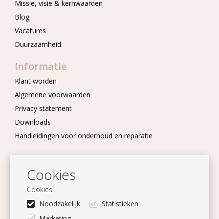
Missie, visie & kernwaarden
Blog
Vacatures
Duurzaamheid
Informatie
Klant worden
Algemene voorwaarden
Privacy statement
Downloads
Handleidingen voor onderhoud en reparatie
Nieuwsbrief
Cookies
Blijf op de hoogte
Cookies
Aanmelden
Noodzakelijk
Statistieken
Volg ons
Marketing