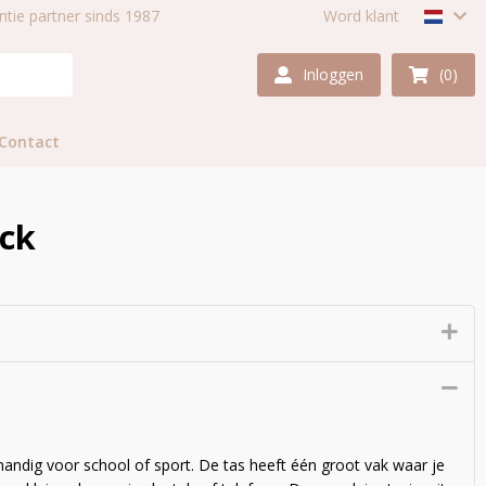
centie partner sinds 1987
Word klant
Inloggen
(0)
Contact
ack
handig voor school of sport. De tas heeft één groot vak waar je