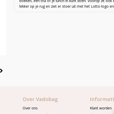
boeken, een trui of je lunch in kunt doen. Voorop zit ook e
lekker op je rug en ziet er stoer uit met het Lotto-logo er
Over Vadobag
Informat
Over ons
Klant worden