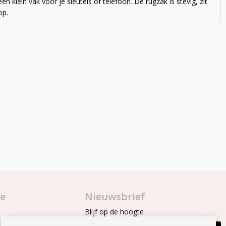
en klein vak voor je sleutels of telefoon. De rugzak is stevig, zit
op.
ie
Nieuwsbrief
Blijf op de hoogte