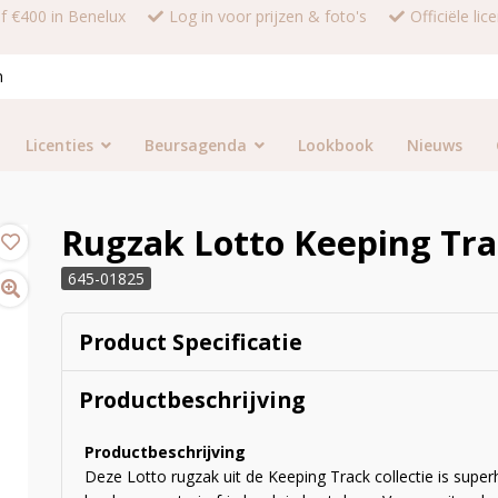
af €400 in Benelux
Log in voor prijzen & foto's
Officiële li
Licenties
Beursagenda
Lookbook
Nieuws
Rugzak Lotto Keeping Tr
645-01825
Product Specificatie
Productbeschrijving
Productbeschrijving
Deze Lotto rugzak uit de Keeping Track collectie is super