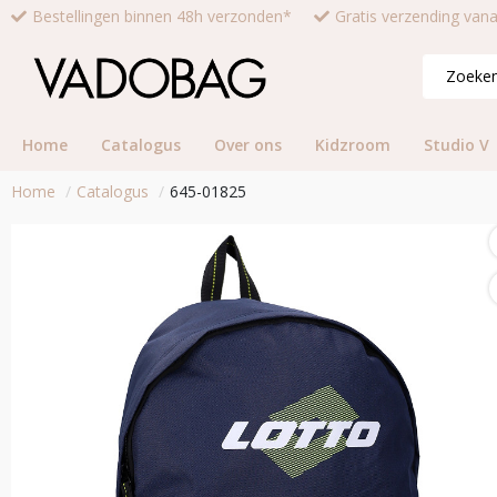
Bestellingen binnen 48h verzonden*
Gratis verzending van
Home
Catalogus
Over ons
Kidzroom
Studio V
Home
Catalogus
645-01825