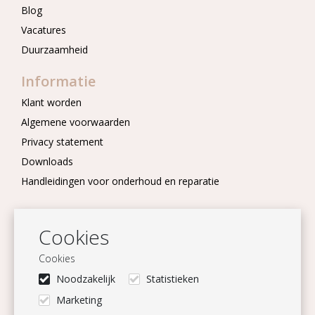
Blog
Vacatures
Duurzaamheid
Informatie
Klant worden
Algemene voorwaarden
Privacy statement
Downloads
Handleidingen voor onderhoud en reparatie
Nieuwsbrief
Cookies
Blijf op de hoogte
Cookies
Aanmelden
Noodzakelijk
Statistieken
Volg ons
Marketing