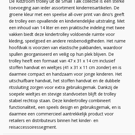
De Kidzroom trolley uit de Small Talk collectie is een sterke
toevoeging aan ieder assortiment kinderreisartikelen. De
groene kleur met een speelse all-over print van dino’s geeft
de trolley een opvallende en kindvriendelijke uitstraling. Met
een inhoud van 14 liter en een praktische indeling met twee
vakken biedt deze kindertrolley voldoende ruimte voor
kleding, speelgoed en andere reisbenodigdheden. Het ruime
hoofdvak is voorzien van elastische pakbanden, waardoor
spullen georganiseerd en veilig op hun plek blijven. De
trolley heeft een formaat van 47 x 31 x 14 cm inclusief
stoffen handvat en wieltjes (41 x 31 x 11 cm zonder) en is
daarmee compact en handzaam voor jonge kinderen. Het
uitschuifbare handvat, het stoffen handvat en de dubbele
ritssluiting zorgen voor extra gebruiksgemak. Dankzij de
soepele wieltjes en stevige standvoeten blijft de trolley
stabiel rechtop staan. Deze kindertrolley combineert
functionaliteit, een speels design en gebruiksgemak, en is
daarmee een commercieel aantrekkelijk product voor
retailers en distributeurs binnen het kinder- en
reisaccessoiressegment.