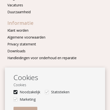
Vacatures
Duurzaamheid
Informatie
Klant worden
Algemene voorwaarden
Privacy statement
Downloads
Handleidingen voor onderhoud en reparatie
Nieuwsbrief
Cookies
Blijf op de hoogte
Cookies
Aanmelden
Noodzakelijk
Statistieken
Volg ons
Marketing