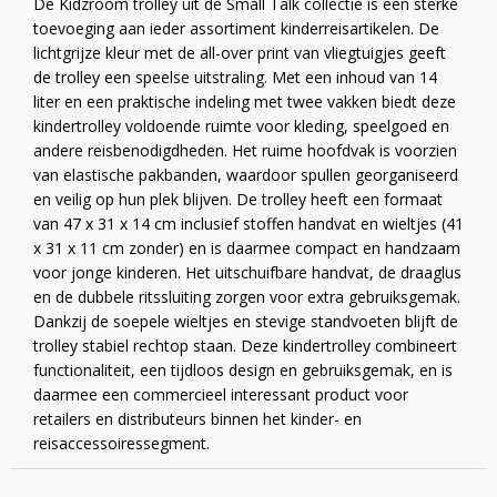
De Kidzroom trolley uit de Small Talk collectie is een sterke
toevoeging aan ieder assortiment kinderreisartikelen. De
lichtgrijze kleur met de all-over print van vliegtuigjes geeft
de trolley een speelse uitstraling. Met een inhoud van 14
liter en een praktische indeling met twee vakken biedt deze
kindertrolley voldoende ruimte voor kleding, speelgoed en
andere reisbenodigdheden. Het ruime hoofdvak is voorzien
van elastische pakbanden, waardoor spullen georganiseerd
en veilig op hun plek blijven. De trolley heeft een formaat
van 47 x 31 x 14 cm inclusief stoffen handvat en wieltjes (41
x 31 x 11 cm zonder) en is daarmee compact en handzaam
voor jonge kinderen. Het uitschuifbare handvat, de draaglus
en de dubbele ritssluiting zorgen voor extra gebruiksgemak.
Dankzij de soepele wieltjes en stevige standvoeten blijft de
trolley stabiel rechtop staan. Deze kindertrolley combineert
functionaliteit, een tijdloos design en gebruiksgemak, en is
daarmee een commercieel interessant product voor
retailers en distributeurs binnen het kinder- en
reisaccessoiressegment.