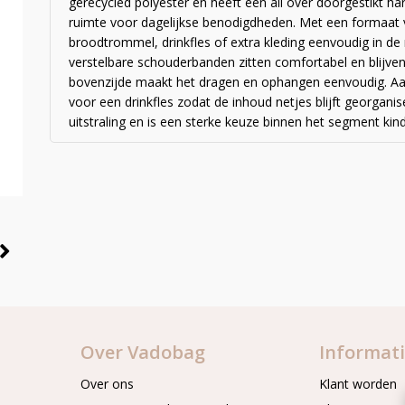
gerecycled polyester en heeft een all over doorgestikt h
ruimte voor dagelijkse benodigdheden. Met een formaat v
broodtrommel, drinkfles of extra kleding eenvoudig in de r
verstelbare schouderbanden zitten comfortabel en blijven
bovenzijde maakt het dragen en ophangen eenvoudig. Aa
voor een drinkfles zodat de inhoud netjes blijft georgani
uitstraling en is een sterke keuze binnen het segment ki
Over Vadobag
Informat
Over ons
Klant worden