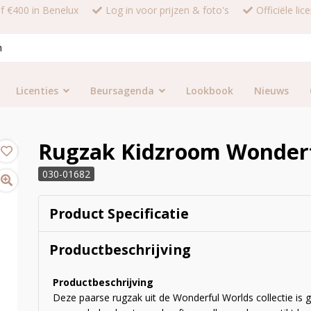
af €400 in Benelux
Log in voor prijzen & foto's
Officiële li
Licenties
Beursagenda
Lookbook
Nieuws
Rugzak Kidzroom Wonderf
030-01682
Product Specificatie
Productbeschrijving
Productbeschrijving
Deze paarse rugzak uit de Wonderful Worlds collectie is g