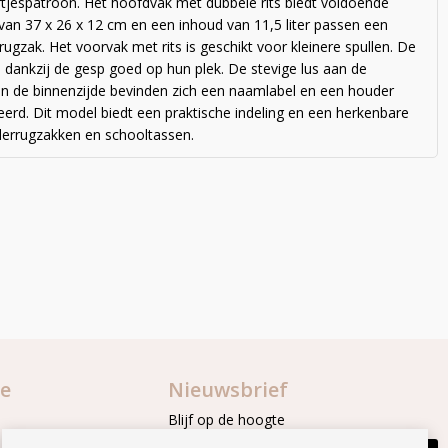
artjespatroon. Het hoofdvak met dubbele rits biedt voldoende
an 37 x 26 x 12 cm en een inhoud van 11,5 liter passen een
ugzak. Het voorvak met rits is geschikt voor kleinere spullen. De
 dankzij de gesp goed op hun plek. De stevige lus aan de
n de binnenzijde bevinden zich een naamlabel en een houder
seerd. Dit model biedt een praktische indeling en een herkenbare
nderrugzakken en schooltassen.
ie
Nieuwsbrief
Blijf op de hoogte