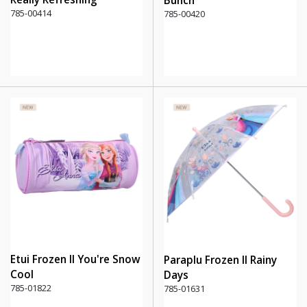
Bunch
785-00414
785-00420
Etui Frozen II You're Snow
Paraplu Frozen II Rainy
Cool
Days
785-01822
785-01631