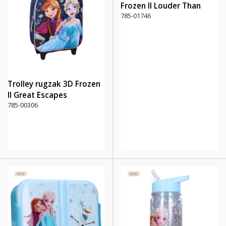
Frozen II Louder Than
Love
785-01746
Trolley rugzak 3D Frozen
II Great Escapes
785-00306