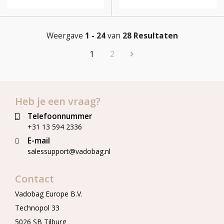
Weergave
1 - 24
van
28 Resultaten
1
2
Heb je een vraag?
Telefoonnummer
+31 13 594 2336
E-mail
salessupport@vadobag.nl
Contact
Vadobag Europe B.V.
Technopol 33
5026 SB Tilburg