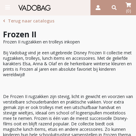
(0)
Terug naar catalogus
Frozen II
Frozen II rugzakken en trolleys inkopen
Bij Vadobag vind je een uitgebreide Disney Frozen II collectie met
rugzakken, trolleys, lunch items en accessoires. Met de geliefde
karakters Elsa, Anna & Olaf en de herkenbare winterse kleuren en
prints is Frozen al jaren een absolute favoriet bij kinderen
wereldwijd!
De Frozen II rugzakken zijn stevig, licht in gewicht en voorzien van
verstelbare schouderbanden en praktische vakken. Voor extra
gemak zijn er ook trolleys met een uitschuifbaar handvat en
stevige wieltjes, ideaal om school of logeerspullen moeiteloos
mee te nemen. Frozen is één van de meest succesvolle Disney-
films ooit en blijft razend populair. De collectie biedt ook
magische lunch items, etuis en andere accessoires. Zo kunnen
kinderen hun hele schooluitrusting samenstellen in Frozen thema.