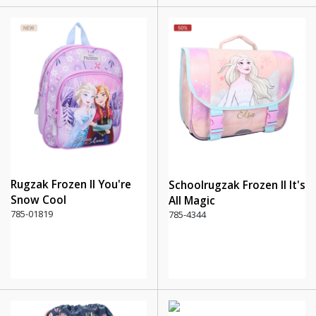
Rugzak Frozen II You're
Schoolrugzak Frozen II It's
Snow Cool
All Magic
785-01819
785-4344