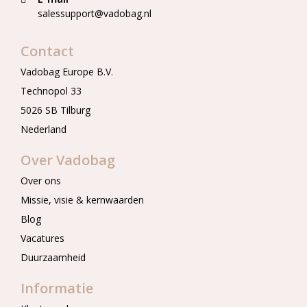
salessupport@vadobag.nl
Contact
Vadobag Europe B.V.
Technopol 33
5026 SB Tilburg
Nederland
Over Vadobag
Over ons
Missie, visie & kernwaarden
Blog
Vacatures
Duurzaamheid
Informatie