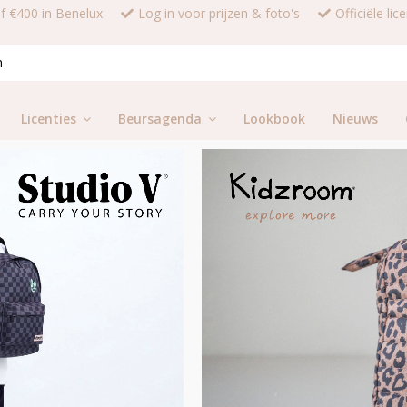
af €400 in Benelux
Log in voor prijzen & foto's
Officiële li
Licenties
Beursagenda
Lookbook
Nieuws