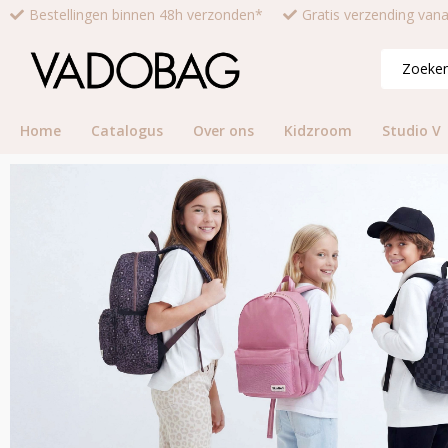
Bestellingen binnen 48h verzonden*
Gratis verzending van
Home
Catalogus
Over ons
Kidzroom
Studio V