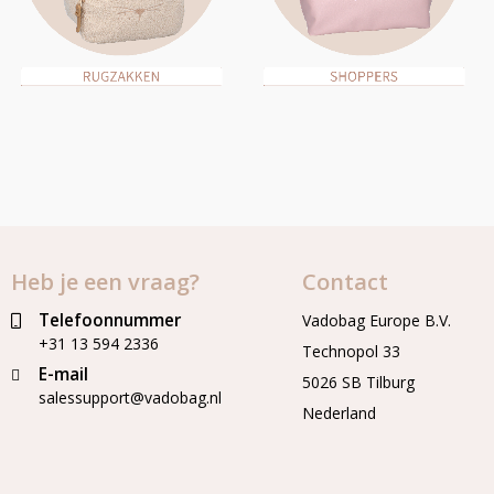
Heb je een vraag?
Contact
Telefoonnummer
Vadobag Europe B.V.
+31 13 594 2336
Technopol 33
E-mail
5026 SB Tilburg
salessupport@vadobag.nl
Nederland